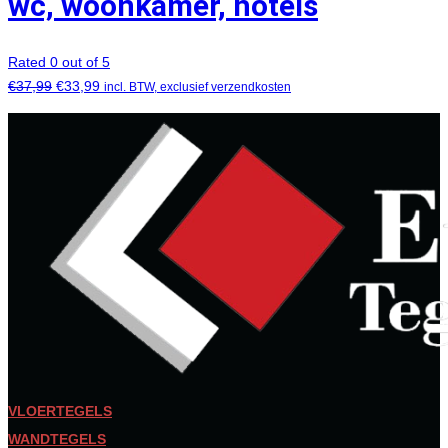
wc, woonkamer, hotels
Rated 0 out of 5
€
37,99
€
33,99
incl. BTW, exclusief verzendkosten
VLOERTEGELS
WANDTEGELS