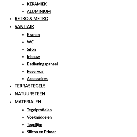
KERAMIEK
ALUMINIUM
RETRO & METRO
SANITAIR
Kranen
WC
Sifon
Inbouw
Bedieningspaneel
Reservoir
Accessoires
TERRASTEGELS
NATUURSTEEN
MATERIALEN
Tegelprofielen
Voegmiddelen
Tegellijm
Silicon en Primer