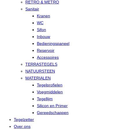
RETRO & METRO
Sanitair
Kranen
WC
Sifon
Inbouw
Bedieningspaneel
Reservoir
Accessoires
TERRASTEGELS
NATUURSTEEN
MATERIALEN
Tegelprofielen
Voegmiddelen
Tegellijm
Silicon en Primer
Gereedschappen
Tegelzetter
Over ons