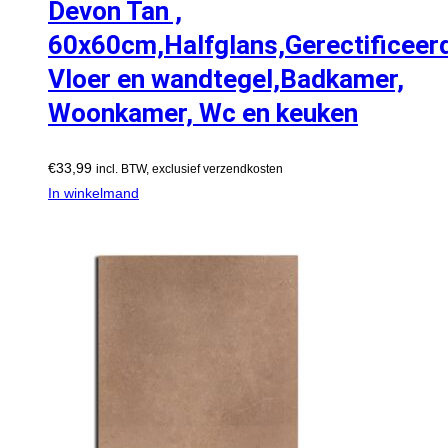
Devon Tan ,
60x60cm,Halfglans,Gerectificeer
Vloer en wandtegel,Badkamer,
Woonkamer, Wc en keuken
€
33,99
incl. BTW, exclusief verzendkosten
In winkelmand