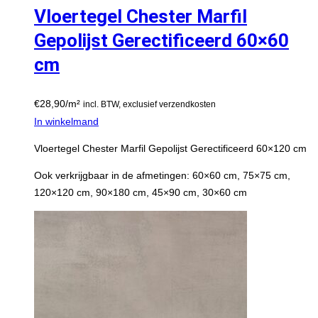
Vloertegel Chester Marfil
Gepolijst Gerectificeerd 60×60
cm
€
28,90
/m²
incl. BTW, exclusief verzendkosten
In winkelmand
Vloertegel Chester Marfil Gepolijst Gerectificeerd 60×120 cm
Ook verkrijgbaar in de afmetingen: 60×60 cm, 75×75 cm,
120×120 cm, 90×180 cm, 45×90 cm, 30×60 cm