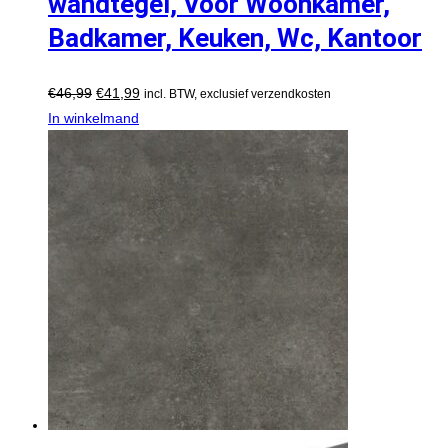
wandtegel, Voor Woonkamer,
Badkamer, Keuken, Wc, Kantoor
€
46,99
€
41,99
incl. BTW, exclusief verzendkosten
In winkelmand