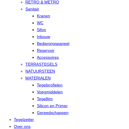
RETRO & METRO
Sanitair
Kranen
WC
Sifon
Inbouw
Bedieningspaneel
Reservoir
Accessoires
TERRASTEGELS
NATUURSTEEN
MATERIALEN
Tegelprofielen
Voegmiddelen
Tegellijm
Silicon en Primer
Gereedschappen
Tegelzetter
Over ons