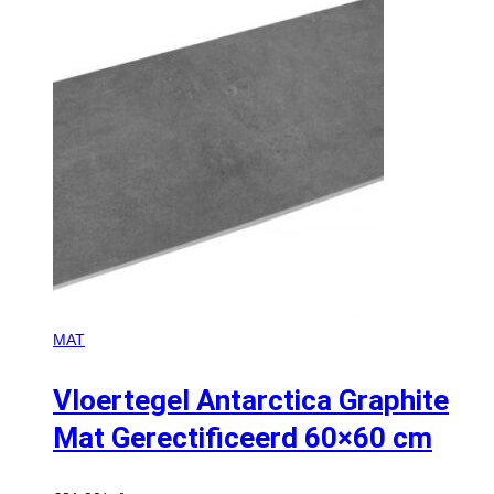
MAT
Vloertegel Antarctica Graphite
Mat Gerectificeerd 60×60 cm