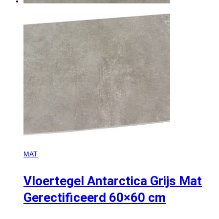
MAT
Vloertegel Antarctica Grijs Mat
Gerectificeerd 60×60 cm