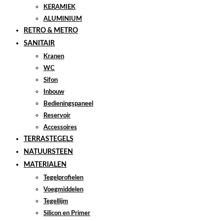
KERAMIEK
ALUMINIUM
RETRO & METRO
SANITAIR
Kranen
WC
Sifon
Inbouw
Bedieningspaneel
Reservoir
Accessoires
TERRASTEGELS
NATUURSTEEN
MATERIALEN
Tegelprofielen
Voegmiddelen
Tegellijm
Silicon en Primer