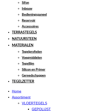
Sifon
Inbouw
Bedieningspaneel
Reservoir
Accessoires
TERRASTEGELS
NATUURSTEEN
MATERIALEN
Tegelprofielen
Voegmiddelen
Tegellijm
Silicon en Primer
Gereedschappen
TEGELZETTER
Home
Assortiment
VLOERTEGELS
GEPOLIJST