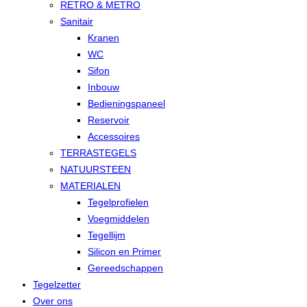
RETRO & METRO
Sanitair
Kranen
WC
Sifon
Inbouw
Bedieningspaneel
Reservoir
Accessoires
TERRASTEGELS
NATUURSTEEN
MATERIALEN
Tegelprofielen
Voegmiddelen
Tegellijm
Silicon en Primer
Gereedschappen
Tegelzetter
Over ons