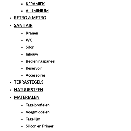
KERAMIEK
ALUMINIUM
RETRO & METRO
SANITAIR
Kranen
WC
Sifon
Inbouw
Bedieningspaneel
Reservoir
Accessoires
TERRASTEGELS
NATUURSTEEN
MATERIALEN
Tegelprofielen
Voegmiddelen
Tegellijm
Silicon en Primer