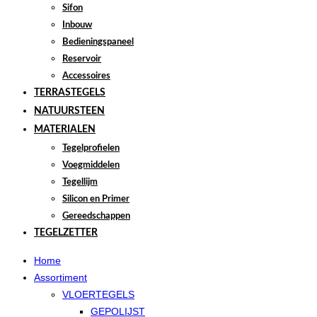
Sifon
Inbouw
Bedieningspaneel
Reservoir
Accessoires
TERRASTEGELS
NATUURSTEEN
MATERIALEN
Tegelprofielen
Voegmiddelen
Tegellijm
Silicon en Primer
Gereedschappen
TEGELZETTER
Home
Assortiment
VLOERTEGELS
GEPOLIJST