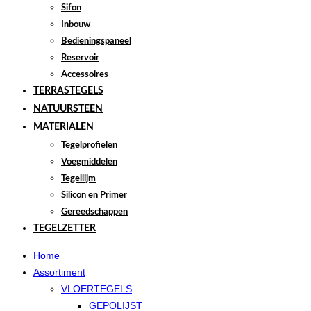
Sifon
Inbouw
Bedieningspaneel
Reservoir
Accessoires
TERRASTEGELS
NATUURSTEEN
MATERIALEN
Tegelprofielen
Voegmiddelen
Tegellijm
Silicon en Primer
Gereedschappen
TEGELZETTER
Home
Assortiment
VLOERTEGELS
GEPOLIJST