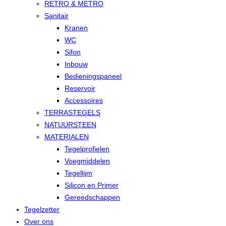
RETRO & METRO
Sanitair
Kranen
WC
Sifon
Inbouw
Bedieningspaneel
Reservoir
Accessoires
TERRASTEGELS
NATUURSTEEN
MATERIALEN
Tegelprofielen
Voegmiddelen
Tegellijm
Silicon en Primer
Gereedschappen
Tegelzetter
Over ons