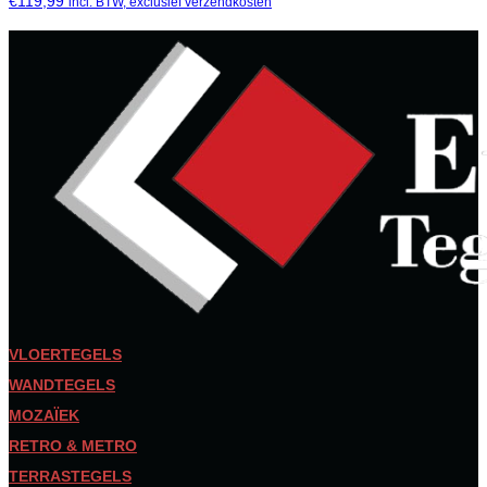
€
119,99
incl. BTW, exclusief verzendkosten
VLOERTEGELS
WANDTEGELS
MOZAÏEK
RETRO & METRO
TERRASTEGELS