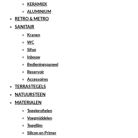
KERAMIEK
ALUMINIUM
RETRO & METRO
SANITAIR
Kranen
WC
Sifon
Inbouw
Bedieningspaneel
Reservoir
Accessoires
TERRASTEGELS
NATUURSTEEN
MATERIALEN
Tegelprofielen
Voegmiddelen
Tegellijm
Silicon en Primer