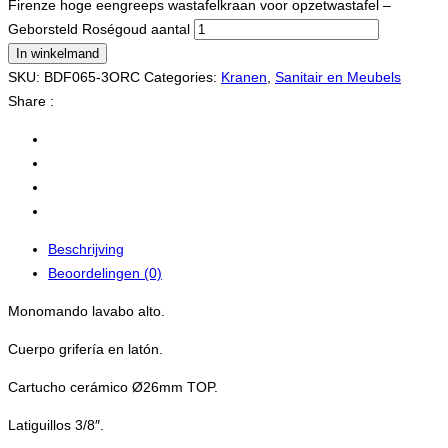
Firenze hoge eengreeps wastafelkraan voor opzetwastafel –
Geborsteld Roségoud aantal
In winkelmand
SKU:
BDF065-3ORC
Categories:
Kranen
,
Sanitair en Meubels
Share :
Beschrijving
Beoordelingen (0)
Monomando lavabo alto.
Cuerpo grifería en latón.
Cartucho cerámico Ø26mm TOP.
Latiguillos 3/8″.