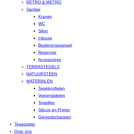
RETRO & METRO
Sanitair
Kranen
WC
Sifon
Inbouw
Bedieningspaneel
Reservoir
Accessoires
TERRASTEGELS
NATUURSTEEN
MATERIALEN
Tegelprofielen
Voegmiddelen
Tegellijm
Silicon en Primer
Gereedschappen
Tegelzetter
Over ons