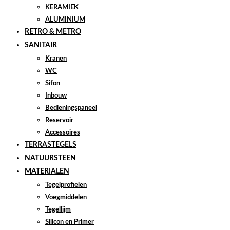
KERAMIEK
ALUMINIUM
RETRO & METRO
SANITAIR
Kranen
WC
Sifon
Inbouw
Bedieningspaneel
Reservoir
Accessoires
TERRASTEGELS
NATUURSTEEN
MATERIALEN
Tegelprofielen
Voegmiddelen
Tegellijm
Silicon en Primer