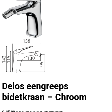
Delos eengreeps
bidetkraan – Chroom
€
105,99
incl. BTW, exclusief verzendkosten