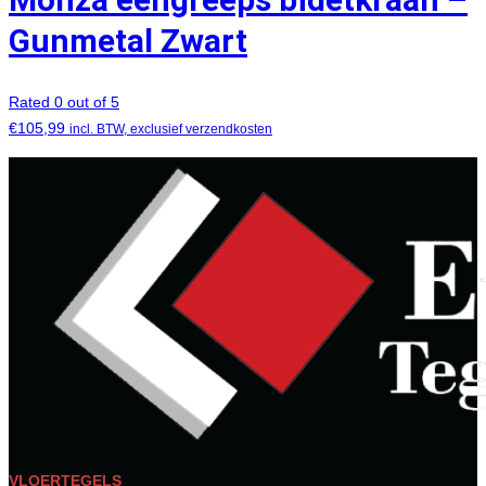
Gunmetal Zwart
Rated 0 out of 5
€
105,99
incl. BTW, exclusief verzendkosten
VLOERTEGELS