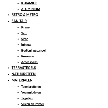
KERAMIEK
ALUMINIUM
RETRO & METRO
SANITAIR
Kranen
WC
Sifon
Inbouw
Bedieningspaneel
Reservoir
Accessoires
TERRASTEGELS
NATUURSTEEN
MATERIALEN
Tegelprofielen
Voegmiddelen
Tegellijm
Silicon en Primer