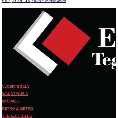
€
105,99
incl. BTW, exclusief verzendkosten
VLOERTEGELS
WANDTEGELS
MOZAÏEK
RETRO & METRO
TERRASTEGELS