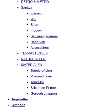
RETRO & METRO
Sanitair
Kranen
WC
Sifon
Inbouw
Bedieningspaneel
Reservoir
Accessoires
TERRASTEGELS
NATUURSTEEN
MATERIALEN
Tegelprofielen
Voegmiddelen
Tegellijm
Silicon en Primer
Gereedschappen
Tegelzetter
Over ons