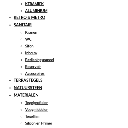
KERAMIEK
ALUMINIUM
RETRO & METRO
SANITAIR
Kranen
WC
Sifon
Inbouw
Bedieningspaneel
Reservoir
Accessoires
TERRASTEGELS
NATUURSTEEN
MATERIALEN
Tegelprofielen
Voegmiddelen
Tegellijm
Silicon en Primer