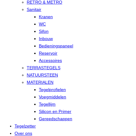
RETRO & METRO
Sanitair
Kranen
WC
Sifon
Inbouw
Bedieningspaneel
Reservoir
Accessoires
TERRASTEGELS
NATUURSTEEN
MATERIALEN
Tegelprofielen
Voegmiddelen
Tegellijm
Silicon en Primer
Gereedschappen
Tegelzetter
Over ons