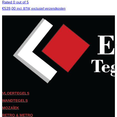
Rated 0 out of 5
€
539,00
incl. BTW, exclusief verzendkosten
VLOERTEGELS
WANDTEGELS
MOZAÏEK
RETRO & METRO