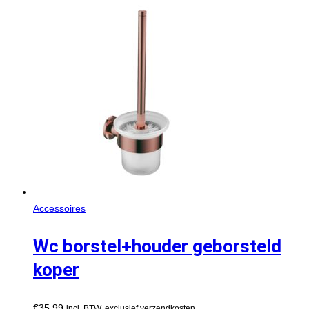
Accessoires
Wc borstel+houder geborsteld
koper
€
35,99
incl. BTW, exclusief verzendkosten