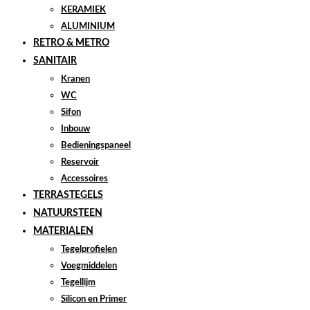
KERAMIEK
ALUMINIUM
RETRO & METRO
SANITAIR
Kranen
WC
Sifon
Inbouw
Bedieningspaneel
Reservoir
Accessoires
TERRASTEGELS
NATUURSTEEN
MATERIALEN
Tegelprofielen
Voegmiddelen
Tegellijm
Silicon en Primer