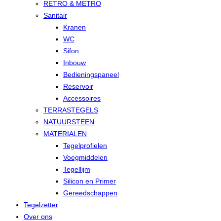
RETRO & METRO
Sanitair
Kranen
WC
Sifon
Inbouw
Bedieningspaneel
Reservoir
Accessoires
TERRASTEGELS
NATUURSTEEN
MATERIALEN
Tegelprofielen
Voegmiddelen
Tegellijm
Silicon en Primer
Gereedschappen
Tegelzetter
Over ons