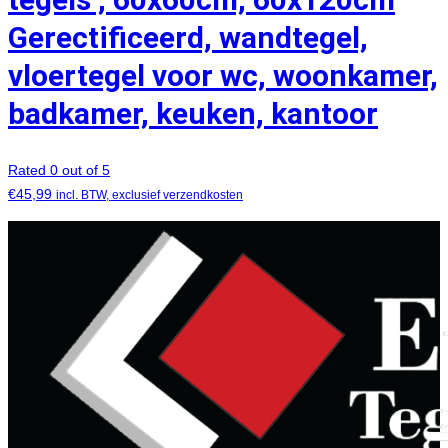
Gerectificeerd, wandtegel,
vloertegel voor wc, woonkamer,
badkamer, keuken, kantoor
Rated 0 out of 5
€
45,99
incl. BTW, exclusief verzendkosten