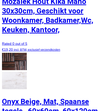
Mozaïek Hout Kika Maho
30x30cm, Geschikt voor
Woonkamer, Badkamer,Wc,
Keuken, Kantoor,
Rated 0 out of 5
€
19,20
incl. BTW, exclusief verzendkosten
Onyx Beige, Mat, Spaanse
tegels , 60x60cm, 60x120cm