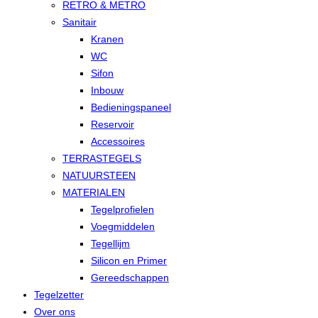
RETRO & METRO
Sanitair
Kranen
WC
Sifon
Inbouw
Bedieningspaneel
Reservoir
Accessoires
TERRASTEGELS
NATUURSTEEN
MATERIALEN
Tegelprofielen
Voegmiddelen
Tegellijm
Silicon en Primer
Gereedschappen
Tegelzetter
Over ons