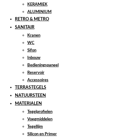
KERAMIEK
ALUMINIUM
RETRO & METRO
SANITAIR
Kranen
WC
Sifon
Inbouw
Bedieningspaneel
Reservoir
Accessoires
TERRASTEGELS
NATUURSTEEN
MATERIALEN
Tegelprofielen
Voegmiddelen
Tegellijm
Silicon en Primer