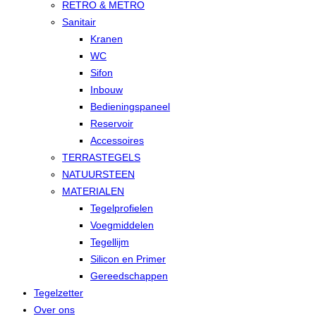
RETRO & METRO
Sanitair
Kranen
WC
Sifon
Inbouw
Bedieningspaneel
Reservoir
Accessoires
TERRASTEGELS
NATUURSTEEN
MATERIALEN
Tegelprofielen
Voegmiddelen
Tegellijm
Silicon en Primer
Gereedschappen
Tegelzetter
Over ons