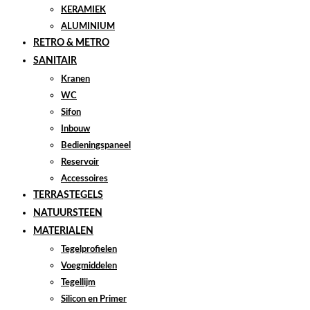
KERAMIEK
ALUMINIUM
RETRO & METRO
SANITAIR
Kranen
WC
Sifon
Inbouw
Bedieningspaneel
Reservoir
Accessoires
TERRASTEGELS
NATUURSTEEN
MATERIALEN
Tegelprofielen
Voegmiddelen
Tegellijm
Silicon en Primer