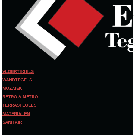
VLOERTEGELS
WANDTEGELS
MOZAÏEK
RETRO & METRO
TERRASTEGELS
MATERIALEN
SANITAIR