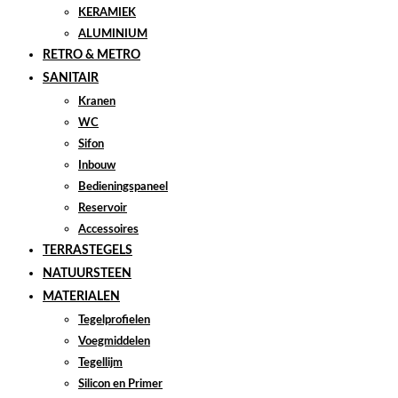
KERAMIEK
ALUMINIUM
RETRO & METRO
SANITAIR
Kranen
WC
Sifon
Inbouw
Bedieningspaneel
Reservoir
Accessoires
TERRASTEGELS
NATUURSTEEN
MATERIALEN
Tegelprofielen
Voegmiddelen
Tegellijm
Silicon en Primer