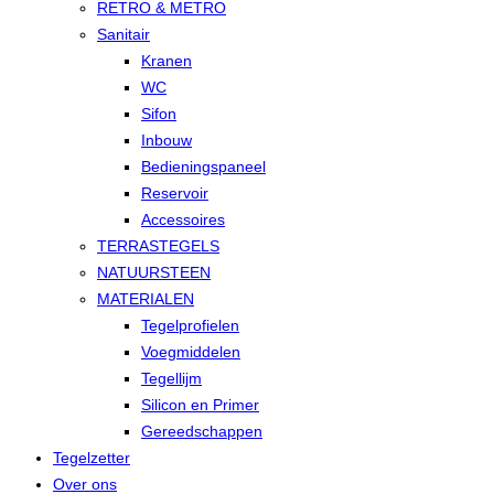
RETRO & METRO
Sanitair
Kranen
WC
Sifon
Inbouw
Bedieningspaneel
Reservoir
Accessoires
TERRASTEGELS
NATUURSTEEN
MATERIALEN
Tegelprofielen
Voegmiddelen
Tegellijm
Silicon en Primer
Gereedschappen
Tegelzetter
Over ons