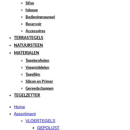
Sifon
Inbouw
Bedieningspaneel
Reservoir
Accessoires
TERRASTEGELS
NATUURSTEEN
MATERIALEN
Tegelprofielen
Voegmiddelen
Tegellijm
Silicon en Primer
Gereedschappen
TEGELZETTER
Home
Assortiment
VLOERTEGELS
GEPOLIJST