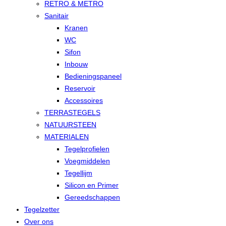
RETRO & METRO
Sanitair
Kranen
WC
Sifon
Inbouw
Bedieningspaneel
Reservoir
Accessoires
TERRASTEGELS
NATUURSTEEN
MATERIALEN
Tegelprofielen
Voegmiddelen
Tegellijm
Silicon en Primer
Gereedschappen
Tegelzetter
Over ons