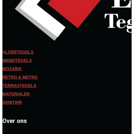
VLOERTEGELS
WANDTEGELS
MOZAÏEK
RETRO & METRO
TERRASTEGELS
MATERIALEN
SANITAIR
Over ons