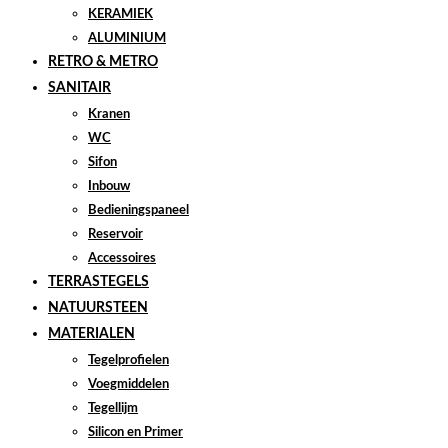
KERAMIEK
ALUMINIUM
RETRO & METRO
SANITAIR
Kranen
WC
Sifon
Inbouw
Bedieningspaneel
Reservoir
Accessoires
TERRASTEGELS
NATUURSTEEN
MATERIALEN
Tegelprofielen
Voegmiddelen
Tegellijm
Silicon en Primer