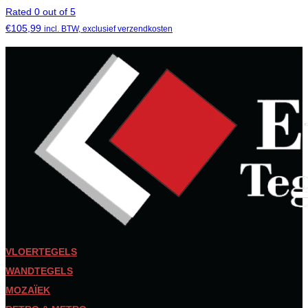
Rated 0 out of 5
€
105,99
incl. BTW, exclusief verzendkosten
VLOERTEGELS
WANDTEGELS
MOZAÏEK