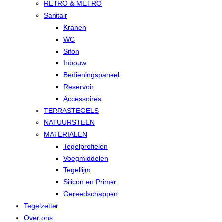
RETRO & METRO
Sanitair
Kranen
WC
Sifon
Inbouw
Bedieningspaneel
Reservoir
Accessoires
TERRASTEGELS
NATUURSTEEN
MATERIALEN
Tegelprofielen
Voegmiddelen
Tegellijm
Silicon en Primer
Gereedschappen
Tegelzetter
Over ons