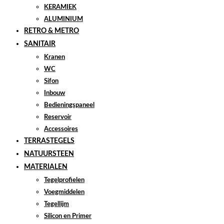
KERAMIEK
ALUMINIUM
RETRO & METRO
SANITAIR
Kranen
WC
Sifon
Inbouw
Bedieningspaneel
Reservoir
Accessoires
TERRASTEGELS
NATUURSTEEN
MATERIALEN
Tegelprofielen
Voegmiddelen
Tegellijm
Silicon en Primer