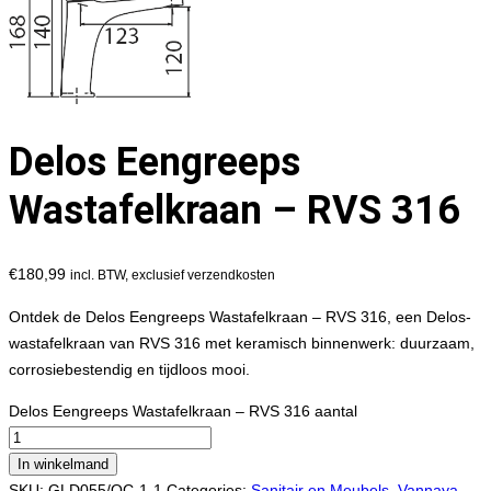
Delos Eengreeps
Wastafelkraan – RVS 316
€
180,99
incl. BTW, exclusief verzendkosten
Ontdek de Delos Eengreeps Wastafelkraan – RVS 316, een Delos-
wastafelkraan van RVS 316 met keramisch binnenwerk: duurzaam,
corrosiebestendig en tijdloos mooi.
Delos Eengreeps Wastafelkraan – RVS 316 aantal
In winkelmand
SKU:
GLD055/OC-1-1
Categories:
Sanitair en Meubels
,
Vannaya