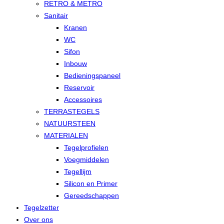
RETRO & METRO
Sanitair
Kranen
WC
Sifon
Inbouw
Bedieningspaneel
Reservoir
Accessoires
TERRASTEGELS
NATUURSTEEN
MATERIALEN
Tegelprofielen
Voegmiddelen
Tegellijm
Silicon en Primer
Gereedschappen
Tegelzetter
Over ons