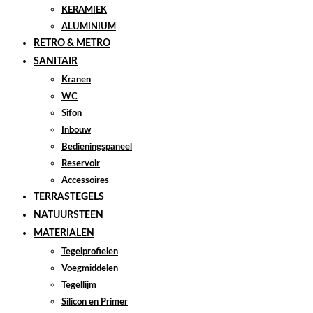
KERAMIEK
ALUMINIUM
RETRO & METRO
SANITAIR
Kranen
WC
Sifon
Inbouw
Bedieningspaneel
Reservoir
Accessoires
TERRASTEGELS
NATUURSTEEN
MATERIALEN
Tegelprofielen
Voegmiddelen
Tegellijm
Silicon en Primer