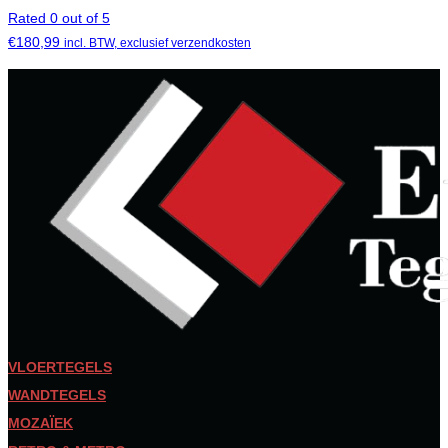
Rated 0 out of 5
€
180,99
incl. BTW, exclusief verzendkosten
VLOERTEGELS
WANDTEGELS
MOZAÏEK