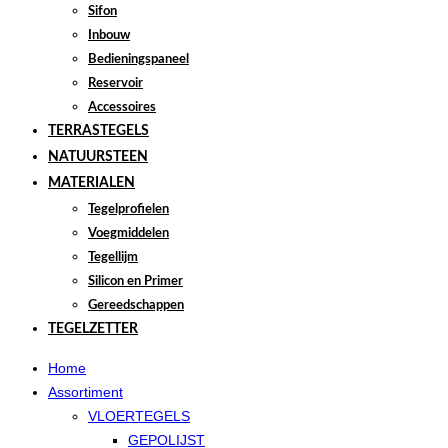
Sifon
Inbouw
Bedieningspaneel
Reservoir
Accessoires
TERRASTEGELS
NATUURSTEEN
MATERIALEN
Tegelprofielen
Voegmiddelen
Tegellijm
Silicon en Primer
Gereedschappen
TEGELZETTER
Home
Assortiment
VLOERTEGELS
GEPOLIJST