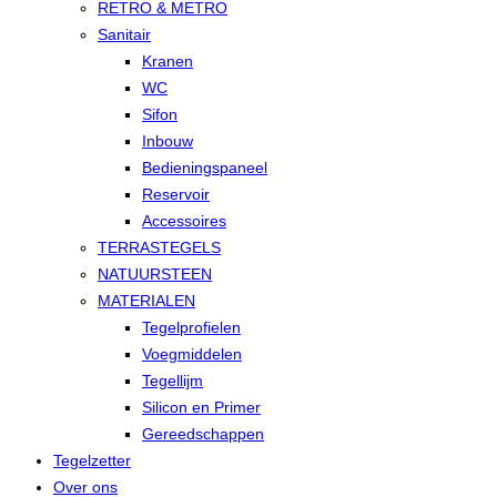
RETRO & METRO
Sanitair
Kranen
WC
Sifon
Inbouw
Bedieningspaneel
Reservoir
Accessoires
TERRASTEGELS
NATUURSTEEN
MATERIALEN
Tegelprofielen
Voegmiddelen
Tegellijm
Silicon en Primer
Gereedschappen
Tegelzetter
Over ons