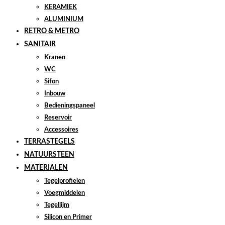
KERAMIEK
ALUMINIUM
RETRO & METRO
SANITAIR
Kranen
WC
Sifon
Inbouw
Bedieningspaneel
Reservoir
Accessoires
TERRASTEGELS
NATUURSTEEN
MATERIALEN
Tegelprofielen
Voegmiddelen
Tegellijm
Silicon en Primer