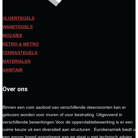
VLOERTEGELS
WANDTEGELS
MOZAÏEK
RETRO & METRO
TERRASTEGELS
MATERIALEN
SANITAIR
Over ons
Binnen een ruim aanbod van verschillende steensoorten kan er
gekozen worden voor muren of voor bestrating. Uitgevoerd in
verschillende bewerkingen.Voor de oppervlaktebewerking is er een
ruime keuze uit een diversiteit aan structuren . Eurokeramiek biedt u
een enorm breed assortiment aan en staat u met technisch advies