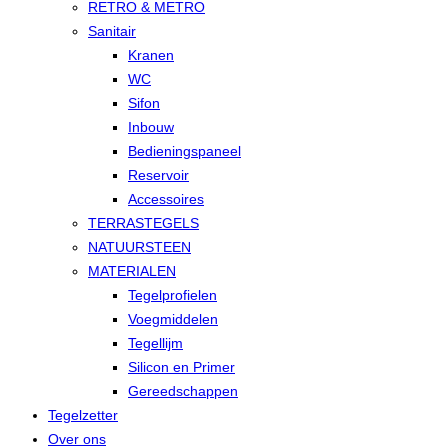
RETRO & METRO
Sanitair
Kranen
WC
Sifon
Inbouw
Bedieningspaneel
Reservoir
Accessoires
TERRASTEGELS
NATUURSTEEN
MATERIALEN
Tegelprofielen
Voegmiddelen
Tegellijm
Silicon en Primer
Gereedschappen
Tegelzetter
Over ons