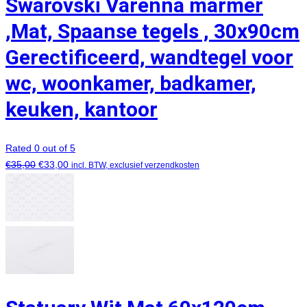
Swarovski Varenna marmer
,Mat, Spaanse tegels , 30x90cm
Gerectificeerd, wandtegel voor
wc, woonkamer, badkamer,
keuken, kantoor
Rated 0 out of 5
€
35,00
€
33,00
incl. BTW, exclusief verzendkosten