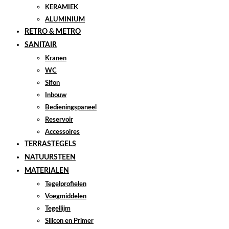
KERAMIEK
ALUMINIUM
RETRO & METRO
SANITAIR
Kranen
WC
Sifon
Inbouw
Bedieningspaneel
Reservoir
Accessoires
TERRASTEGELS
NATUURSTEEN
MATERIALEN
Tegelprofielen
Voegmiddelen
Tegellijm
Silicon en Primer