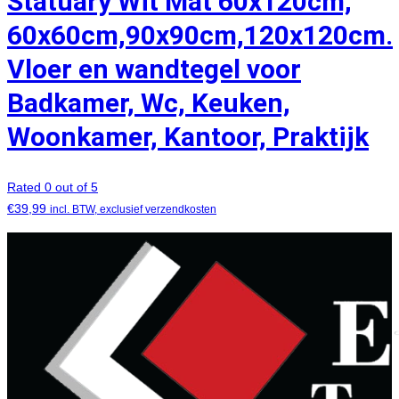
Statuary Wit Mat 60x120cm,
60x60cm,90x90cm,120x120cm.
Vloer en wandtegel voor
Badkamer, Wc, Keuken,
Woonkamer, Kantoor, Praktijk
Rated 0 out of 5
€
39,99
incl. BTW, exclusief verzendkosten