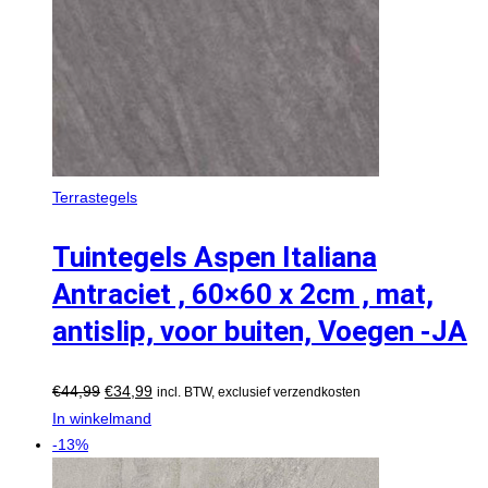
Terrastegels
Tuintegels Aspen Italiana
Antraciet , 60×60 x 2cm , mat,
antislip, voor buiten, Voegen -JA
€
44,99
€
34,99
incl. BTW, exclusief verzendkosten
In winkelmand
-13%