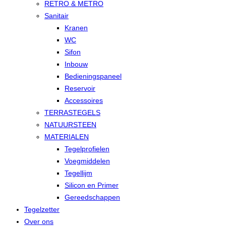
RETRO & METRO
Sanitair
Kranen
WC
Sifon
Inbouw
Bedieningspaneel
Reservoir
Accessoires
TERRASTEGELS
NATUURSTEEN
MATERIALEN
Tegelprofielen
Voegmiddelen
Tegellijm
Silicon en Primer
Gereedschappen
Tegelzetter
Over ons