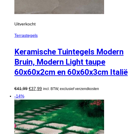
Uitverkocht
Terrastegels
Keramische Tuintegels Modern
Bruin, Modern Light taupe
60x60x2cm en 60x60x3cm Italië
€
41,99
€
37,99
incl. BTW, exclusief verzendkosten
-14%