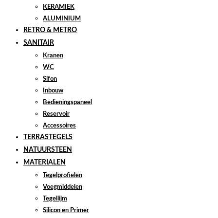
KERAMIEK
ALUMINIUM
RETRO & METRO
SANITAIR
Kranen
WC
Sifon
Inbouw
Bedieningspaneel
Reservoir
Accessoires
TERRASTEGELS
NATUURSTEEN
MATERIALEN
Tegelprofielen
Voegmiddelen
Tegellijm
Silicon en Primer