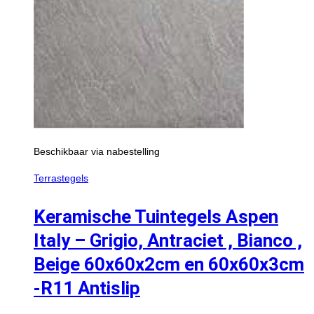
Beschikbaar via nabestelling
Terrastegels
Keramische Tuintegels Aspen
Italy – Grigio, Antraciet , Bianco ,
Beige 60x60x2cm en 60x60x3cm
-R11 Antislip