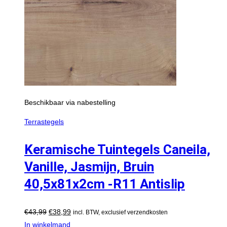
Beschikbaar via nabestelling
Terrastegels
Keramische Tuintegels Caneila,
Vanille, Jasmijn, Bruin
40,5x81x2cm -R11 Antislip
€
43,99
€
38,99
incl. BTW, exclusief verzendkosten
In winkelmand