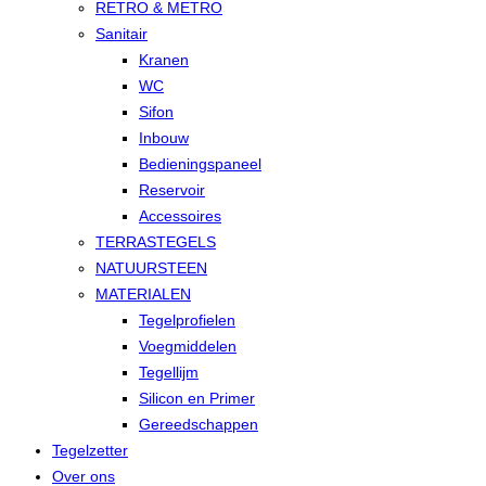
RETRO & METRO
Sanitair
Kranen
WC
Sifon
Inbouw
Bedieningspaneel
Reservoir
Accessoires
TERRASTEGELS
NATUURSTEEN
MATERIALEN
Tegelprofielen
Voegmiddelen
Tegellijm
Silicon en Primer
Gereedschappen
Tegelzetter
Over ons