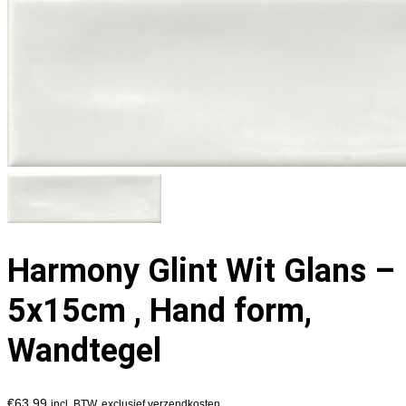
Harmony Glint Wit Glans –
5x15cm , Hand form,
Wandtegel
€
63,99
incl. BTW, exclusief verzendkosten