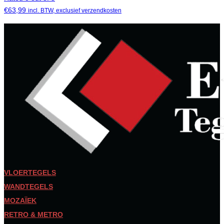
€
63,99
incl. BTW, exclusief verzendkosten
VLOERTEGELS
WANDTEGELS
MOZAÏEK
RETRO & METRO