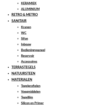
KERAMIEK
ALUMINIUM
RETRO & METRO
SANITAIR
Kranen
WC
Sifon
Inbouw
Bedieningspaneel
Reservoir
Accessoires
TERRASTEGELS
NATUURSTEEN
MATERIALEN
Tegelprofielen
Voegmiddelen
Tegellijm
Silicon en Primer