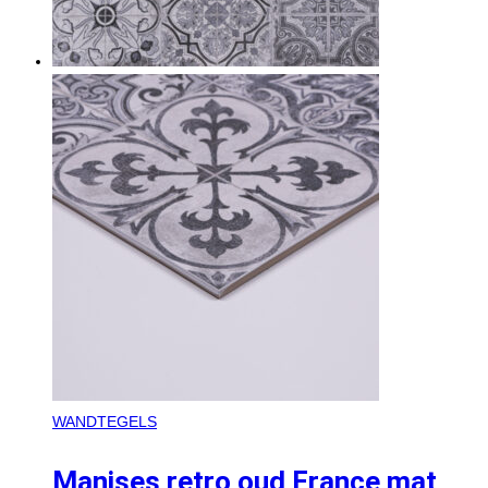
WANDTEGELS
Manises retro oud France mat