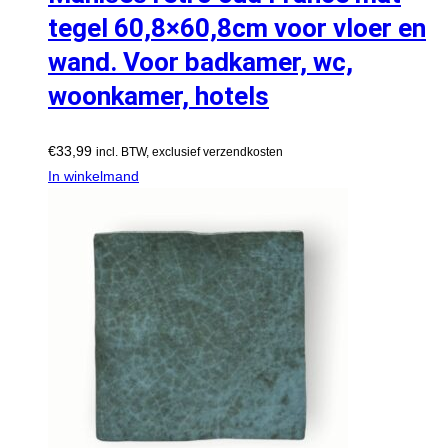
tegel 60,8×60,8cm voor vloer en
wand. Voor badkamer, wc,
woonkamer, hotels
€
33,99
incl. BTW, exclusief verzendkosten
In winkelmand