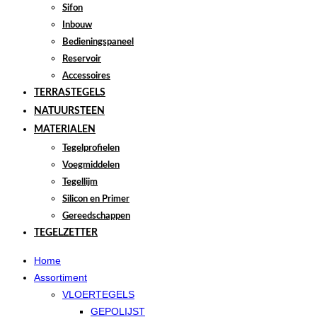
Sifon
Inbouw
Bedieningspaneel
Reservoir
Accessoires
TERRASTEGELS
NATUURSTEEN
MATERIALEN
Tegelprofielen
Voegmiddelen
Tegellijm
Silicon en Primer
Gereedschappen
TEGELZETTER
Home
Assortiment
VLOERTEGELS
GEPOLIJST