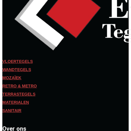
VLOERTEGELS
WANDTEGELS
MOZAÏEK
RETRO & METRO
TERRASTEGELS
MATERIALEN
SANITAIR
Over ons