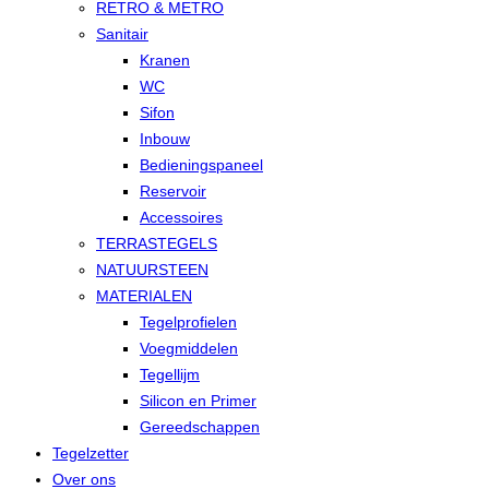
RETRO & METRO
Sanitair
Kranen
WC
Sifon
Inbouw
Bedieningspaneel
Reservoir
Accessoires
TERRASTEGELS
NATUURSTEEN
MATERIALEN
Tegelprofielen
Voegmiddelen
Tegellijm
Silicon en Primer
Gereedschappen
Tegelzetter
Over ons