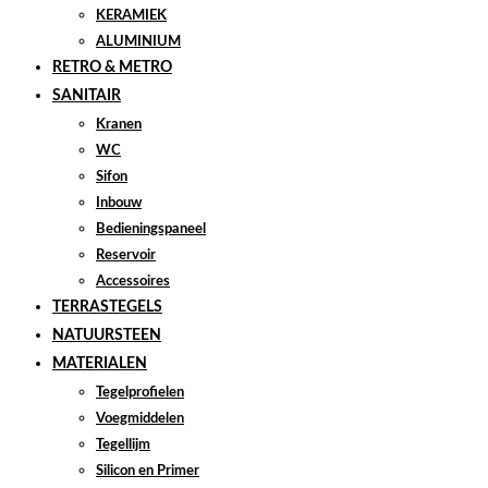
KERAMIEK
ALUMINIUM
RETRO & METRO
SANITAIR
Kranen
WC
Sifon
Inbouw
Bedieningspaneel
Reservoir
Accessoires
TERRASTEGELS
NATUURSTEEN
MATERIALEN
Tegelprofielen
Voegmiddelen
Tegellijm
Silicon en Primer