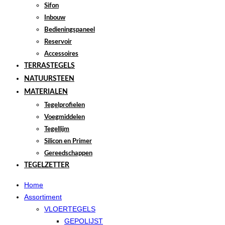
Sifon
Inbouw
Bedieningspaneel
Reservoir
Accessoires
TERRASTEGELS
NATUURSTEEN
MATERIALEN
Tegelprofielen
Voegmiddelen
Tegellijm
Silicon en Primer
Gereedschappen
TEGELZETTER
Home
Assortiment
VLOERTEGELS
GEPOLIJST