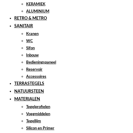
KERAMIEK
ALUMINIUM
RETRO & METRO
SANITAIR
Kranen
WC
Sifon
Inbouw
Bedieningspaneel
Reservoir
Accessoires
TERRASTEGELS
NATUURSTEEN
MATERIALEN
Tegelprofielen
Voegmiddelen
Tegellijm
Silicon en Primer