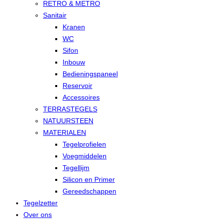
RETRO & METRO
Sanitair
Kranen
WC
Sifon
Inbouw
Bedieningspaneel
Reservoir
Accessoires
TERRASTEGELS
NATUURSTEEN
MATERIALEN
Tegelprofielen
Voegmiddelen
Tegellijm
Silicon en Primer
Gereedschappen
Tegelzetter
Over ons