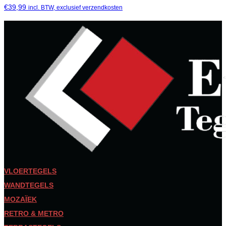
€
39,99
incl. BTW, exclusief verzendkosten
VLOERTEGELS
WANDTEGELS
MOZAÏEK
RETRO & METRO