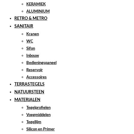
KERAMIEK
ALUMINIUM
RETRO & METRO
SANITAIR
Kranen
WC
Sifon
Inbouw
Bedieningspaneel
Reservoir
Accessoires
TERRASTEGELS
NATUURSTEEN
MATERIALEN
Tegelprofielen
Voegmiddelen
Tegellijm
Silicon en Primer