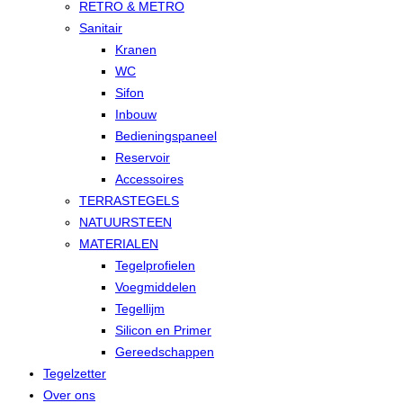
RETRO & METRO
Sanitair
Kranen
WC
Sifon
Inbouw
Bedieningspaneel
Reservoir
Accessoires
TERRASTEGELS
NATUURSTEEN
MATERIALEN
Tegelprofielen
Voegmiddelen
Tegellijm
Silicon en Primer
Gereedschappen
Tegelzetter
Over ons