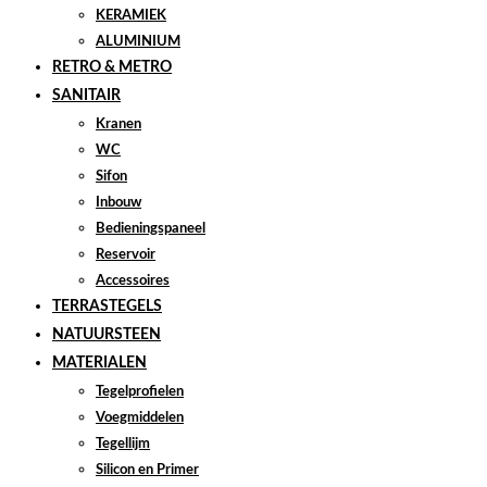
KERAMIEK
ALUMINIUM
RETRO & METRO
SANITAIR
Kranen
WC
Sifon
Inbouw
Bedieningspaneel
Reservoir
Accessoires
TERRASTEGELS
NATUURSTEEN
MATERIALEN
Tegelprofielen
Voegmiddelen
Tegellijm
Silicon en Primer