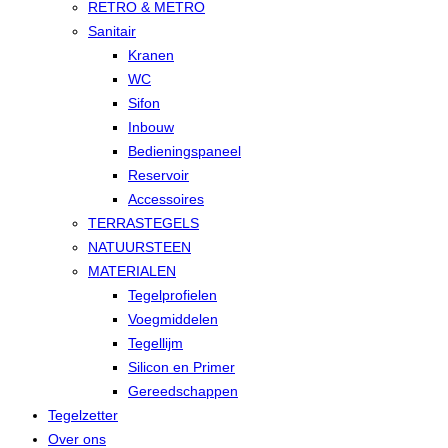
RETRO & METRO
Sanitair
Kranen
WC
Sifon
Inbouw
Bedieningspaneel
Reservoir
Accessoires
TERRASTEGELS
NATUURSTEEN
MATERIALEN
Tegelprofielen
Voegmiddelen
Tegellijm
Silicon en Primer
Gereedschappen
Tegelzetter
Over ons