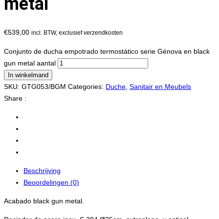
metal
€
539,00
incl. BTW, exclusief verzendkosten
Conjunto de ducha empotrado termostático serie Génova en black
gun metal aantal
In winkelmand
SKU:
GTG053/BGM
Categories:
Duche
,
Sanitair en Meubels
Share :
Beschrijving
Beoordelingen (0)
Acabado black gun metal.