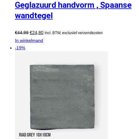
Geglazuurd handvorm , Spaanse
wandtegel
€
44,99
€
24,80
incl. BTW, exclusief verzendkosten
In winkelmand
-19%