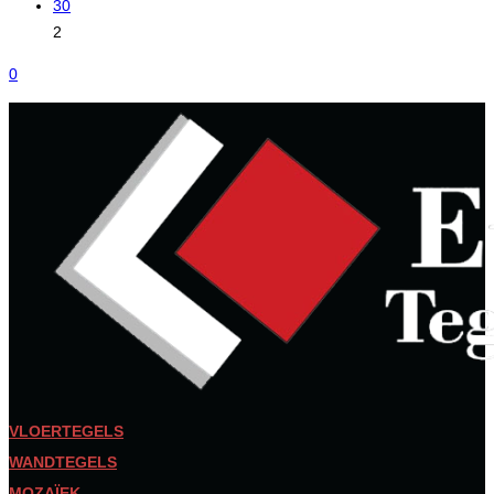
30
2
0
VLOERTEGELS
WANDTEGELS
MOZAÏEK