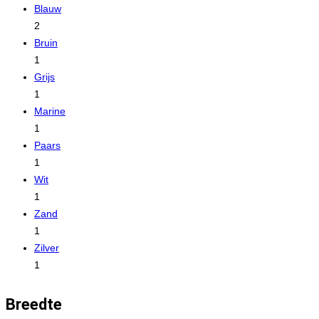
Blauw
2
Bruin
1
Grijs
1
Marine
1
Paars
1
Wit
1
Zand
1
Zilver
1
Breedte