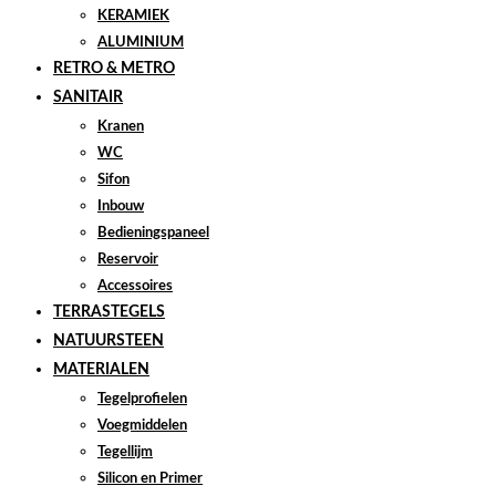
KERAMIEK
ALUMINIUM
RETRO & METRO
SANITAIR
Kranen
WC
Sifon
Inbouw
Bedieningspaneel
Reservoir
Accessoires
TERRASTEGELS
NATUURSTEEN
MATERIALEN
Tegelprofielen
Voegmiddelen
Tegellijm
Silicon en Primer