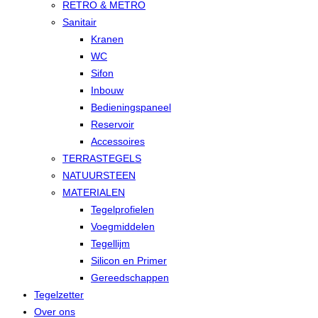
RETRO & METRO
Sanitair
Kranen
WC
Sifon
Inbouw
Bedieningspaneel
Reservoir
Accessoires
TERRASTEGELS
NATUURSTEEN
MATERIALEN
Tegelprofielen
Voegmiddelen
Tegellijm
Silicon en Primer
Gereedschappen
Tegelzetter
Over ons