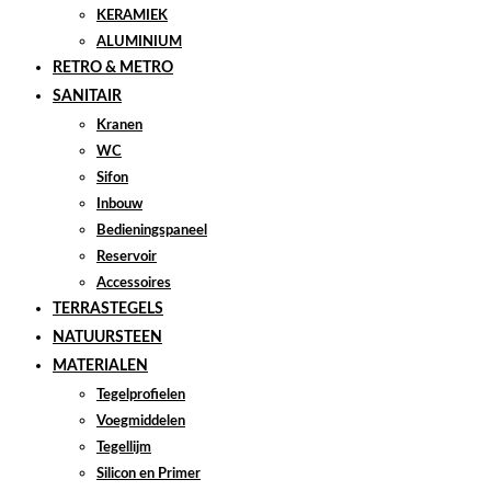
KERAMIEK
ALUMINIUM
RETRO & METRO
SANITAIR
Kranen
WC
Sifon
Inbouw
Bedieningspaneel
Reservoir
Accessoires
TERRASTEGELS
NATUURSTEEN
MATERIALEN
Tegelprofielen
Voegmiddelen
Tegellijm
Silicon en Primer