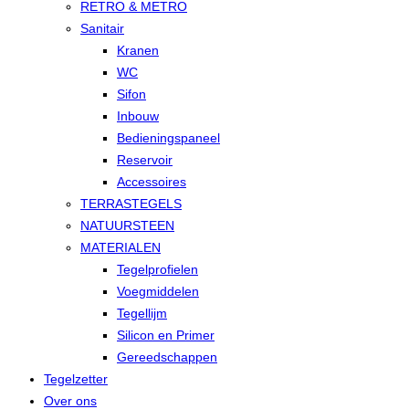
RETRO & METRO
Sanitair
Kranen
WC
Sifon
Inbouw
Bedieningspaneel
Reservoir
Accessoires
TERRASTEGELS
NATUURSTEEN
MATERIALEN
Tegelprofielen
Voegmiddelen
Tegellijm
Silicon en Primer
Gereedschappen
Tegelzetter
Over ons