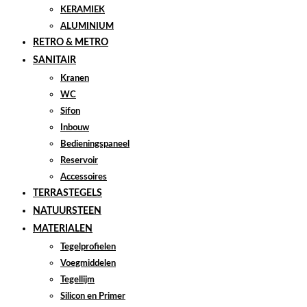
KERAMIEK
ALUMINIUM
RETRO & METRO
SANITAIR
Kranen
WC
Sifon
Inbouw
Bedieningspaneel
Reservoir
Accessoires
TERRASTEGELS
NATUURSTEEN
MATERIALEN
Tegelprofielen
Voegmiddelen
Tegellijm
Silicon en Primer