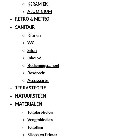
KERAMIEK
ALUMINIUM
RETRO & METRO
SANITAIR
Kranen
WC
Sifon
Inbouw
Bedieningspaneel
Reservoir
Accessoires
TERRASTEGELS
NATUURSTEEN
MATERIALEN
Tegelprofielen
Voegmiddelen
Tegellijm
Silicon en Primer