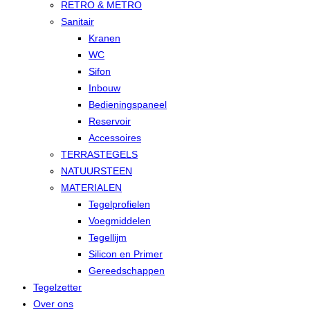
RETRO & METRO
Sanitair
Kranen
WC
Sifon
Inbouw
Bedieningspaneel
Reservoir
Accessoires
TERRASTEGELS
NATUURSTEEN
MATERIALEN
Tegelprofielen
Voegmiddelen
Tegellijm
Silicon en Primer
Gereedschappen
Tegelzetter
Over ons