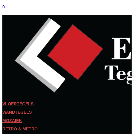
0
VLOERTEGELS
WANDTEGELS
MOZAÏEK
RETRO & METRO