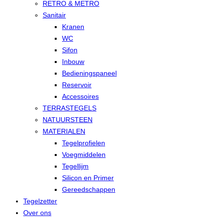
RETRO & METRO
Sanitair
Kranen
WC
Sifon
Inbouw
Bedieningspaneel
Reservoir
Accessoires
TERRASTEGELS
NATUURSTEEN
MATERIALEN
Tegelprofielen
Voegmiddelen
Tegellijm
Silicon en Primer
Gereedschappen
Tegelzetter
Over ons