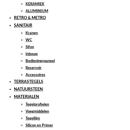
KERAMIEK
ALUMINIUM
RETRO & METRO
SANITAIR
Kranen
WC
Sifon
Inbouw
Bedieningspaneel
Reservoir
Accessoires
TERRASTEGELS
NATUURSTEEN
MATERIALEN
Tegelprofielen
Voegmiddelen
Tegellijm
Silicon en Primer