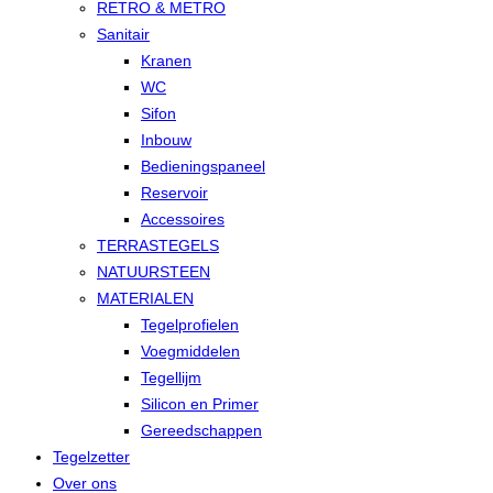
RETRO & METRO
Sanitair
Kranen
WC
Sifon
Inbouw
Bedieningspaneel
Reservoir
Accessoires
TERRASTEGELS
NATUURSTEEN
MATERIALEN
Tegelprofielen
Voegmiddelen
Tegellijm
Silicon en Primer
Gereedschappen
Tegelzetter
Over ons