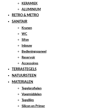
KERAMIEK
ALUMINIUM
RETRO & METRO
SANITAIR
Kranen
WC
Sifon
Inbouw
Bedieningspaneel
Reservoir
Accessoires
TERRASTEGELS
NATUURSTEEN
MATERIALEN
Tegelprofielen
Voegmiddelen
Tegellijm
Silicon en Primer