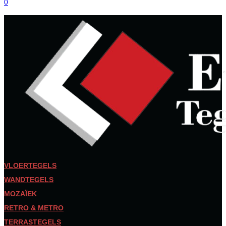
0
VLOERTEGELS
WANDTEGELS
MOZAÏEK
RETRO & METRO
TERRASTEGELS