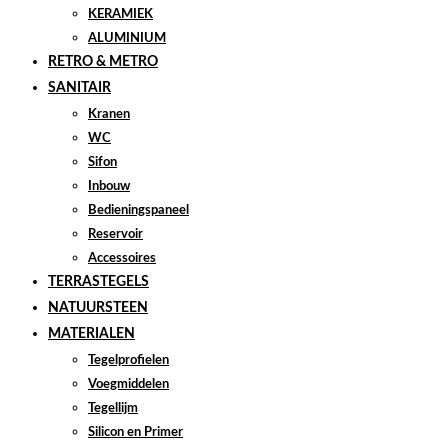
KERAMIEK
ALUMINIUM
RETRO & METRO
SANITAIR
Kranen
WC
Sifon
Inbouw
Bedieningspaneel
Reservoir
Accessoires
TERRASTEGELS
NATUURSTEEN
MATERIALEN
Tegelprofielen
Voegmiddelen
Tegellijm
Silicon en Primer