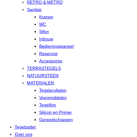
RETRO & METRO
Sanitair
Kranen
WC
Sifon
Inbouw
Bedieningspaneel
Reservoir
Accessoires
TERRASTEGELS
NATUURSTEEN
MATERIALEN
Tegelprofielen
Voegmiddelen
Tegellijm
Silicon en Primer
Gereedschappen
Tegelzetter
Over ons