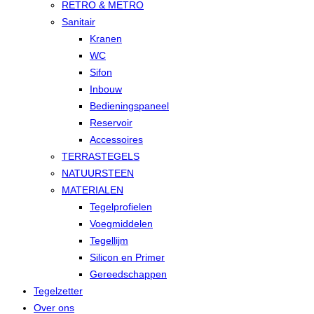
RETRO & METRO
Sanitair
Kranen
WC
Sifon
Inbouw
Bedieningspaneel
Reservoir
Accessoires
TERRASTEGELS
NATUURSTEEN
MATERIALEN
Tegelprofielen
Voegmiddelen
Tegellijm
Silicon en Primer
Gereedschappen
Tegelzetter
Over ons