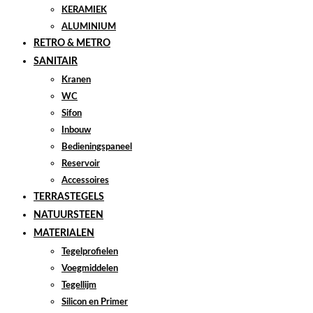
KERAMIEK
ALUMINIUM
RETRO & METRO
SANITAIR
Kranen
WC
Sifon
Inbouw
Bedieningspaneel
Reservoir
Accessoires
TERRASTEGELS
NATUURSTEEN
MATERIALEN
Tegelprofielen
Voegmiddelen
Tegellijm
Silicon en Primer