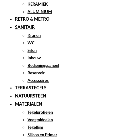
KERAMIEK
ALUMINIUM
RETRO & METRO
SANITAIR
Kranen
WC
Sifon
Inbouw
Bedieningspaneel
Reservoir
Accessoires
TERRASTEGELS
NATUURSTEEN
MATERIALEN
Tegelprofielen
Voegmiddelen
Tegellijm
Silicon en Primer