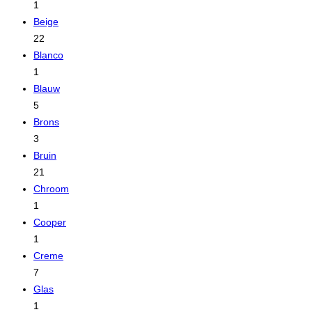
1
Beige
22
Blanco
1
Blauw
5
Brons
3
Bruin
21
Chroom
1
Cooper
1
Creme
7
Glas
1