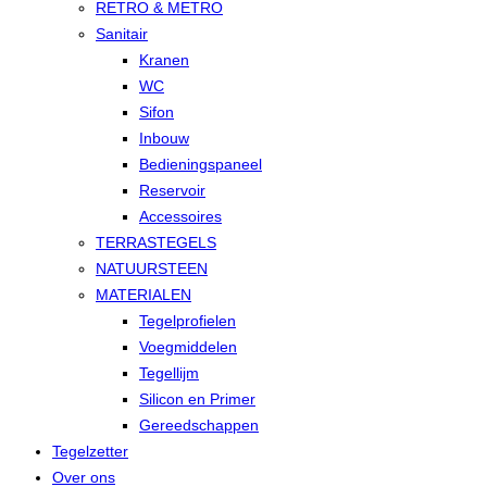
RETRO & METRO
Sanitair
Kranen
WC
Sifon
Inbouw
Bedieningspaneel
Reservoir
Accessoires
TERRASTEGELS
NATUURSTEEN
MATERIALEN
Tegelprofielen
Voegmiddelen
Tegellijm
Silicon en Primer
Gereedschappen
Tegelzetter
Over ons