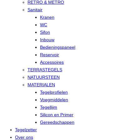
RETRO & METRO
Sanitair
Kranen
WC
Sifon
Inbouw
Bedieningspaneel
Reservoir
Accessoires
TERRASTEGELS
NATUURSTEEN
MATERIALEN
Tegelprofielen
Voegmiddelen
Tegellijm
Silicon en Primer
Gereedschappen
Tegelzetter
Over ons