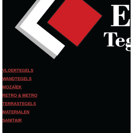
VLOERTEGELS
WANDTEGELS
MOZAÏEK
RETRO & METRO
TERRASTEGELS
MATERIALEN
SANITAIR