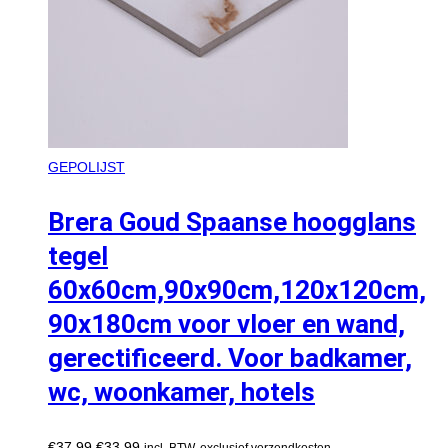
GEPOLIJST
Brera Goud Spaanse hoogglans
tegel
60x60cm,90x90cm,120x120cm,
90x180cm voor vloer en wand,
gerectificeerd. Voor badkamer,
wc, woonkamer, hotels
€
37,99
€
33,99
incl. BTW, exclusief verzendkosten