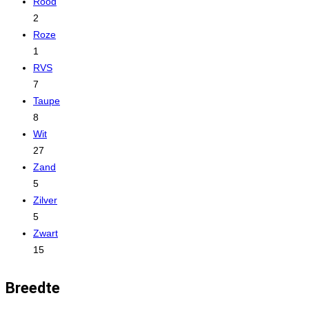
Rood
2
Roze
1
RVS
7
Taupe
8
Wit
27
Zand
5
Zilver
5
Zwart
15
Breedte