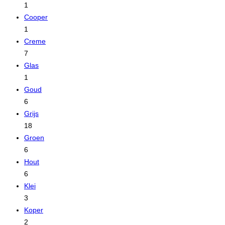
1
Cooper
1
Creme
7
Glas
1
Goud
6
Grijs
18
Groen
6
Hout
6
Klei
3
Koper
2