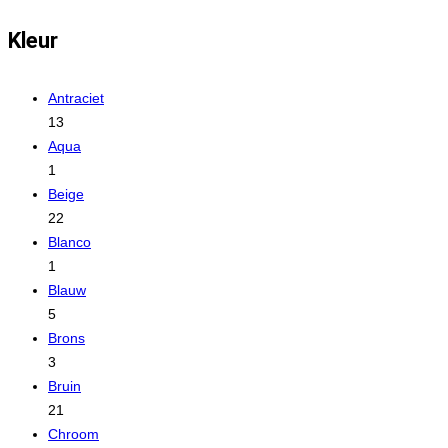
Kleur
Antraciet
13
Aqua
1
Beige
22
Blanco
1
Blauw
5
Brons
3
Bruin
21
Chroom