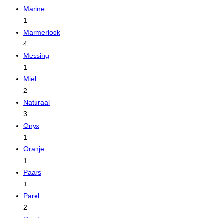
Marine
1
Marmerlook
4
Messing
1
Miel
2
Naturaal
3
Onyx
1
Oranje
1
Paars
1
Parel
2