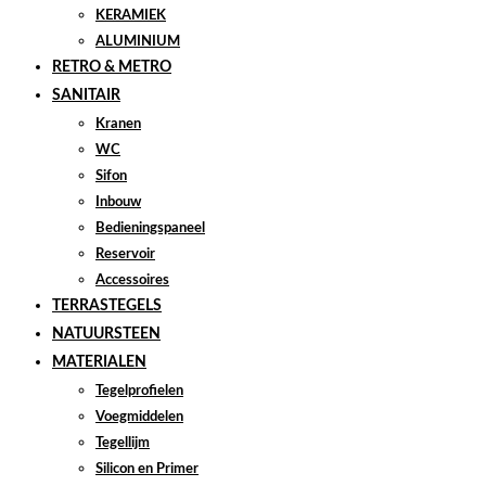
KERAMIEK
ALUMINIUM
RETRO & METRO
SANITAIR
Kranen
WC
Sifon
Inbouw
Bedieningspaneel
Reservoir
Accessoires
TERRASTEGELS
NATUURSTEEN
MATERIALEN
Tegelprofielen
Voegmiddelen
Tegellijm
Silicon en Primer