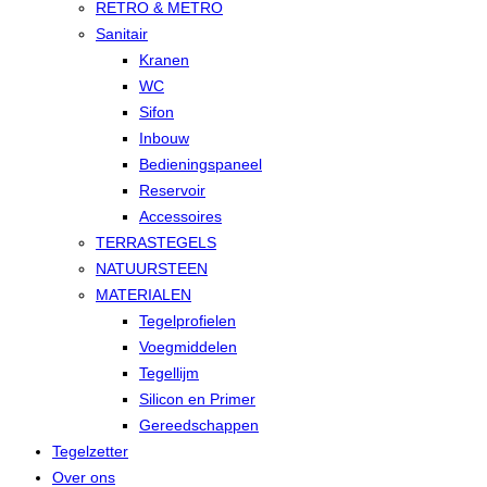
RETRO & METRO
Sanitair
Kranen
WC
Sifon
Inbouw
Bedieningspaneel
Reservoir
Accessoires
TERRASTEGELS
NATUURSTEEN
MATERIALEN
Tegelprofielen
Voegmiddelen
Tegellijm
Silicon en Primer
Gereedschappen
Tegelzetter
Over ons