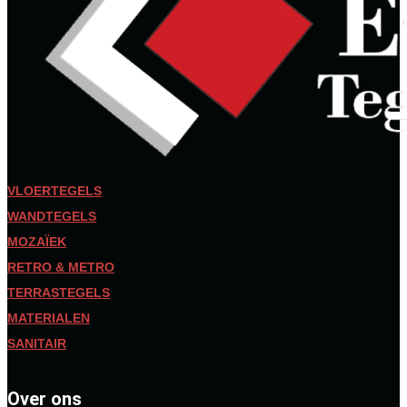
VLOERTEGELS
WANDTEGELS
MOZAÏEK
RETRO & METRO
TERRASTEGELS
MATERIALEN
SANITAIR
Over ons