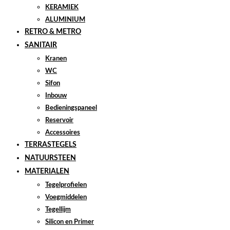
KERAMIEK
ALUMINIUM
RETRO & METRO
SANITAIR
Kranen
WC
Sifon
Inbouw
Bedieningspaneel
Reservoir
Accessoires
TERRASTEGELS
NATUURSTEEN
MATERIALEN
Tegelprofielen
Voegmiddelen
Tegellijm
Silicon en Primer