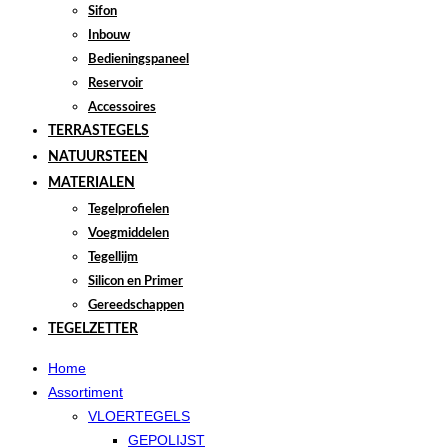
Sifon
Inbouw
Bedieningspaneel
Reservoir
Accessoires
TERRASTEGELS
NATUURSTEEN
MATERIALEN
Tegelprofielen
Voegmiddelen
Tegellijm
Silicon en Primer
Gereedschappen
TEGELZETTER
Home
Assortiment
VLOERTEGELS
GEPOLIJST