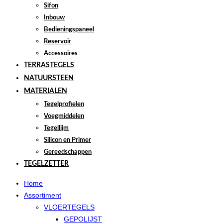
Sifon
Inbouw
Bedieningspaneel
Reservoir
Accessoires
TERRASTEGELS
NATUURSTEEN
MATERIALEN
Tegelprofielen
Voegmiddelen
Tegellijm
Silicon en Primer
Gereedschappen
TEGELZETTER
Home
Assortiment
VLOERTEGELS
GEPOLIJST